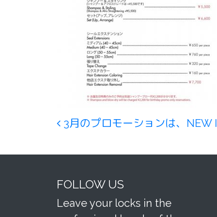
Post navigation
3月のプロモーションは、NEW 
FOLLOW US
Leave your locks in the