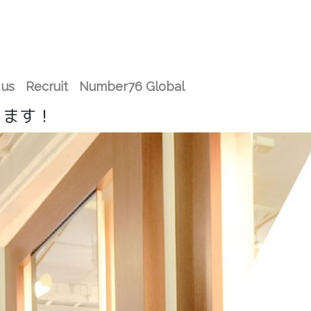
 us
Recruit
Number76 Global
ります！