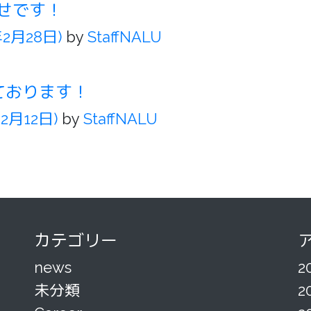
せです！
年2月28日)
by
StaffNALU
ております！
年2月12日)
by
StaffNALU
カテゴリー
news
2
未分類
2