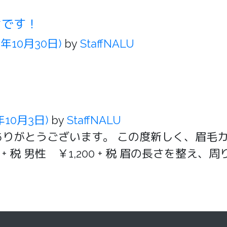
せです！
0年10月30日)
by
StaffNALU
！
0年10月3日)
by
StaffNALU
ありがとうございます。 この度新しく、眉毛
0 + 税 男性 ￥1,200 + 税 眉の長さを整