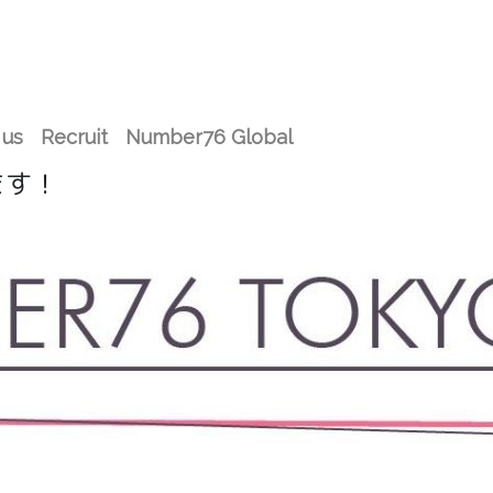
 us
Recruit
Number76 Global
ます！