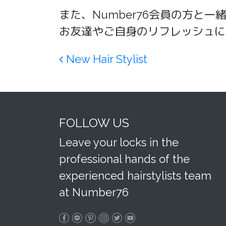
また、Number76会員の方と
お友達やご自身のリフレッシュに
Post navigation
New Hair Stylist
FOLLOW US
Leave your locks in the
professional hands of the
experienced hairstylists team
at Number76