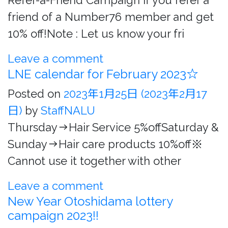
Refer-a-Friend Campaign If you refer a
friend of a Number76 member and get
10% off!Note : Let us know your fri
Leave a comment
LNE calendar for February 2023☆
Posted on
2023年1月25日
(2023年2月17
日)
by
StaffNALU
Thursday→Hair Service 5%offSaturday &
Sunday→Hair care products 10%off※
Cannot use it together with other
Leave a comment
New Year Otoshidama lottery
campaign 2023!!