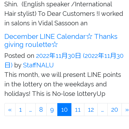
Shin. (English speaker /International
Hair stylist) To Dear Customers !I worked
in salons in Vidal Sassoon an
December LINE Calendar☆ Thanks
giving roulette☆
Posted on
2022年11月30日
(2022年11月30
日)
by
StaffNALU
This month, we will present LINE points
in the lottery on the weekdays and
holidays! This is No-lose lotteryUp
«
1
…
8
9
10
11
12
…
20
»