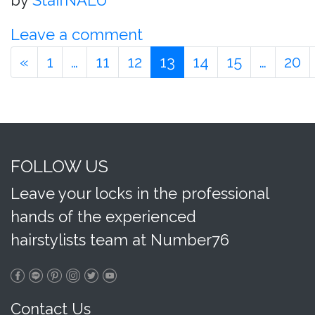
by
StaffNALU
Leave a comment
«
1
…
11
12
13
14
15
…
20
FOLLOW US
Leave your locks in the professional
hands of the experienced
hairstylists team at Number76
Contact Us